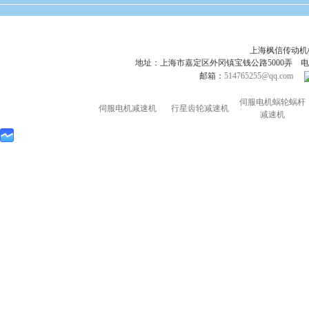
上海枫信传动
地址：上海市嘉定区外冈镇宝钱公路5000弄 电话：021-695
邮箱：
514765255@qq.com
伺服电机蜗轮蜗杆
伺服电机减速机
行星齿轮减速机
减速机