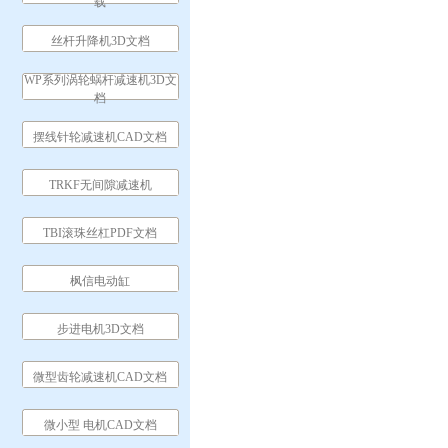
载
丝杆升降机3D文档
WP系列涡轮蜗杆减速机3D文
档
摆线针轮减速机CAD文档
TRKF无间隙减速机
TBI滚珠丝杠PDF文档
枫信电动缸
步进电机3D文档
微型齿轮减速机CAD文档
微小型 电机CAD文档