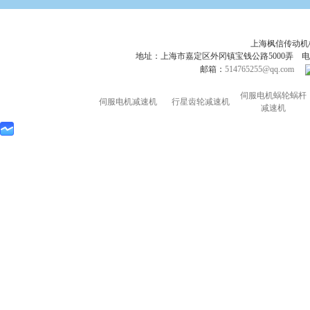
上海枫信传动
地址：上海市嘉定区外冈镇宝钱公路5000弄 电话：021-695
邮箱：
514765255@qq.com
伺服电机蜗轮蜗杆
伺服电机减速机
行星齿轮减速机
减速机