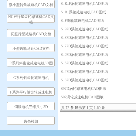
S..R..F涡轮减速电机CAD图纸
微小型转角减速机CAD文档
S..R..涡轮减速电机CAD图纸
NGW行星齿轮减速机CAD文
S..F涡轮减速电机CAD图纸
档
S..97D涡轮减速电机CAD图纸
伺服行星减速机CAD文档
S..87D涡轮减速电机CAD图纸
S..77D涡轮减速电机CAD图纸
小型齿轮马达CAD文档
S..67D涡轮减速电机CAD图纸
R系列斜齿轮减速电机3D图
S..57D涡轮减速电机CAD图纸
S..47D涡轮减速电机CAD图纸
G系列斜齿轮减速电机
S..37D涡轮减速电机CAD图纸
S97D涡轮减速电机CAD图纸
F系列平行轴齿轮减速电机
S97涡轮减速电机CAD图纸
伺服电机三维尺寸3D
共 72 条 显示第 1 页 1-60 条
齿条模组