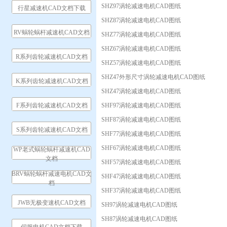
SHZ97涡轮减速电机CAD图纸
行星减速机CAD文档下载
SHZ87涡轮减速电机CAD图纸
RV蜗轮蜗杆减速机CAD文档
SHZ77涡轮减速电机CAD图纸
SHZ67涡轮减速电机CAD图纸
R系列齿轮减速机CAD文档
SHZ57涡轮减速电机CAD图纸
SHZ47外形尺寸涡轮减速电机CAD图纸
K系列齿轮减速机CAD文档
SHZ47涡轮减速电机CAD图纸
F系列齿轮减速机CAD文档
SHF97涡轮减速电机CAD图纸
SHF87涡轮减速电机CAD图纸
S系列齿轮减速机CAD文档
SHF77涡轮减速电机CAD图纸
SHF67涡轮减速电机CAD图纸
WP老式蜗轮蜗杆减速机CAD
文档
SHF57涡轮减速电机CAD图纸
BRV蜗轮蜗杆减速电机CAD文
SHF47涡轮减速电机CAD图纸
档
SHF37涡轮减速电机CAD图纸
JWB无极变速机CAD文档
SH97涡轮减速电机CAD图纸
SH87涡轮减速电机CAD图纸