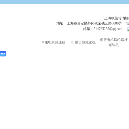
上海枫信传动
地址：上海市嘉定区外冈镇宝钱公路5000弄 电话：021-695
邮箱：
514765255@qq.com
伺服电机蜗轮蜗杆
伺服电机减速机
行星齿轮减速机
减速机