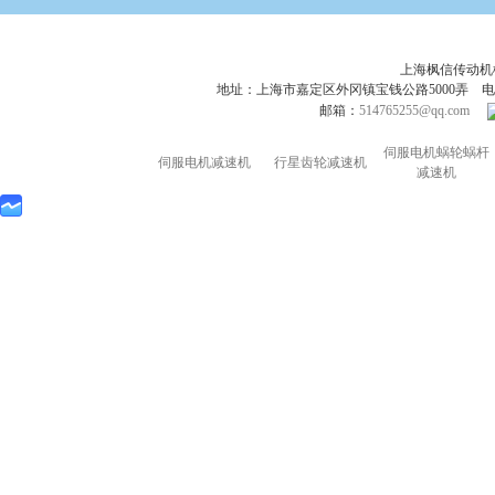
上海枫信传动
地址：上海市嘉定区外冈镇宝钱公路5000弄 电话：021-695
邮箱：
514765255@qq.com
伺服电机蜗轮蜗杆
伺服电机减速机
行星齿轮减速机
减速机