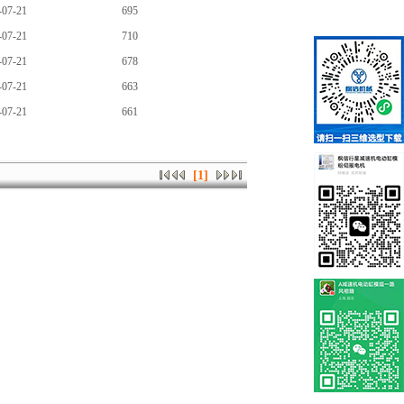
-07-21
695
-07-21
710
-07-21
678
-07-21
663
-07-21
661
[1]