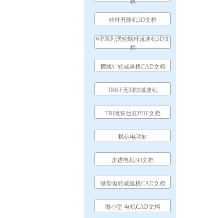
载
丝杆升降机3D文档
WP系列涡轮蜗杆减速机3D文
档
摆线针轮减速机CAD文档
TRKF无间隙减速机
TBI滚珠丝杠PDF文档
枫信电动缸
步进电机3D文档
微型齿轮减速机CAD文档
微小型 电机CAD文档