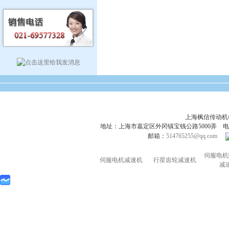
上海枫信传动
地址：上海市嘉定区外冈镇宝钱公路5000弄 电话：021-695
邮箱：
514765255@qq.com
伺服电机
伺服电机减速机
行星齿轮减速机
减