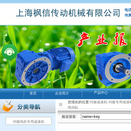
电话：
传真
产品中心
首页
企业简介
您现在的位置:
伺服减速机-伺服专用减速
电动缸
频道搜索:
伺服电机专用减速机