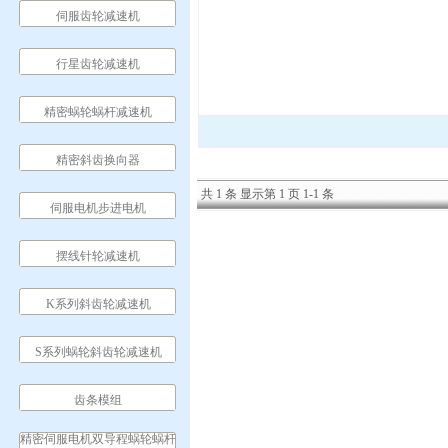
伺服齿轮减速机
行星齿轮减速机
精密蜗轮蜗杆减速机
精密斜齿换向器
共 1 条 显示第 1 页 1-1 条
伺服电机步进电机
摆线针轮减速机
K系列斜齿轮减速机
S系列蜗轮斜齿轮减速机
齿条模组
精密伺服电机双导程蜗轮蜗杆