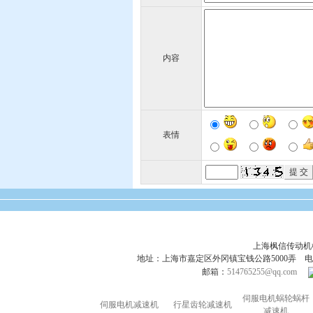
内容
表情
上海枫信传动
地址：上海市嘉定区外冈镇宝钱公路5000弄 电话：021-695
邮箱：
514765255@qq.com
伺服电机蜗轮蜗杆
伺服电机减速机
行星齿轮减速机
减速机