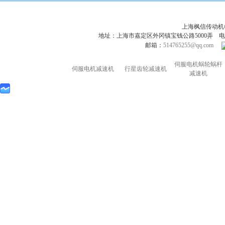
上海枫信传动
地址：上海市嘉定区外冈镇宝钱公路5000弄 电话：021-695
邮箱：
514765255@qq.com
伺服电机蜗轮蜗杆
伺服电机减速机
行星齿轮减速机
减速机