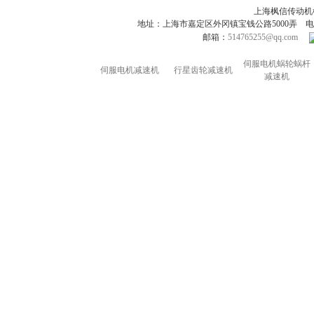
上海枫信传动
地址：上海市嘉定区外冈镇宝钱公路5000弄 电话：021-695
邮箱：
514765255@qq.com
伺服电机蜗轮蜗杆
伺服电机减速机
行星齿轮减速机
减速机