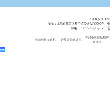
上海枫信传动
地址：上海市嘉定区外冈镇宝钱公路5000弄 电话：021-695
邮箱：
514765255@qq.com
伺服电机蜗轮蜗杆
伺服电机减速机
行星齿轮减速机
减速机