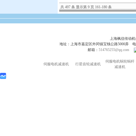
共 497 条 显示第 9 页 161-180 条
上海枫信传动
地址：上海市嘉定区外冈镇宝钱公路5000弄 电话：021-695
邮箱：
514765255@qq.com
伺服电机蜗轮蜗杆
伺服电机减速机
行星齿轮减速机
减速机