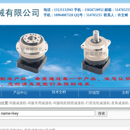
电话：15121132945 手机：15026720952 邮箱：51476525
手机：18964087328 QQ号：514765255 联系人：许文
技术文档
产品中心
3D选型
文档
位置:
伺服减速机-伺服专用减速机-伺服电机精密减速机-行星齿轮减速机-直角减速机