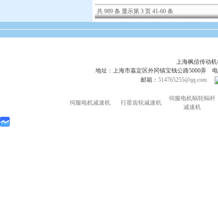
共 989 条 显示第 3 页 41-60 条
上海枫信传动
地址：上海市嘉定区外冈镇宝钱公路5000弄 电话：021-695
邮箱：
514765255@qq.com
伺服电机蜗轮蜗杆
伺服电机减速机
行星齿轮减速机
减速机