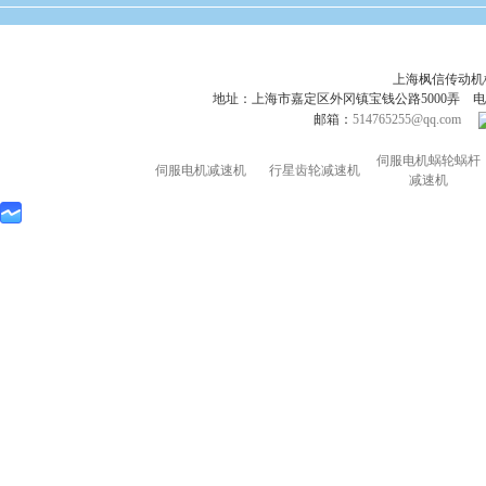
上海枫信传动
地址：上海市嘉定区外冈镇宝钱公路5000弄 电话：021-695
邮箱：
514765255@qq.com
伺服电机蜗轮蜗杆
伺服电机减速机
行星齿轮减速机
减速机