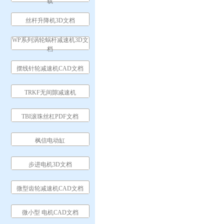
载
丝杆升降机3D文档
WP系列涡轮蜗杆减速机3D文
档
摆线针轮减速机CAD文档
TRKF无间隙减速机
TBI滚珠丝杠PDF文档
枫信电动缸
步进电机3D文档
微型齿轮减速机CAD文档
微小型 电机CAD文档